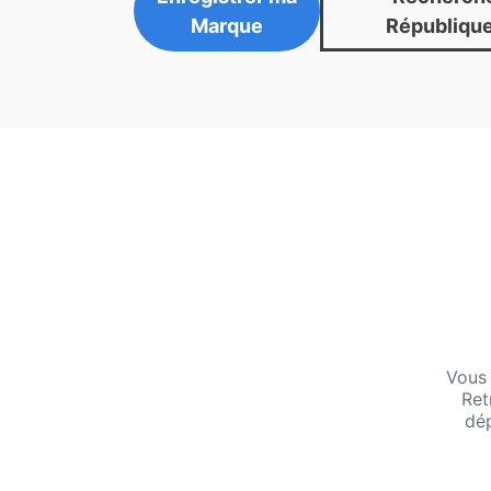
Marque
République
Vous 
Ret
dép