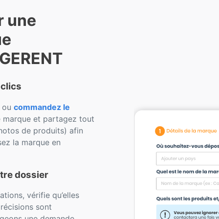
r une
ue
 iGERENT
clics
s ou
commandez le
e marque et partagez tout
hotos de produits) afin
sez la marque en
tre dossier
ions, vérifie qu’elles
récisions sont
édigeons une demande