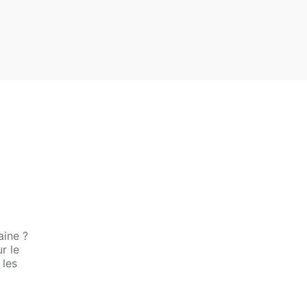
aine ?
r le
 les