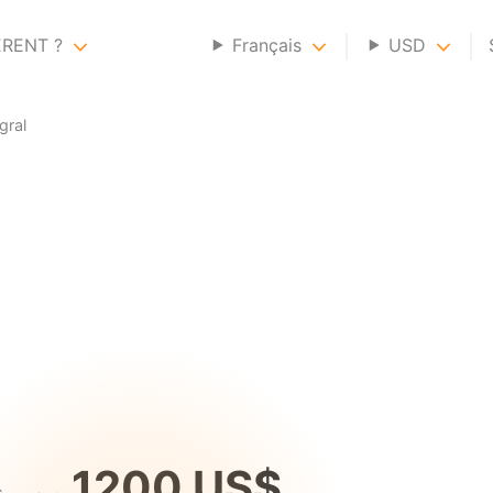
ERENT ?
Français
USD
gral
1200 US$