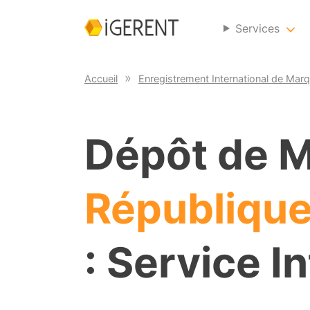
Services
Accueil
Enregistrement International de Mar
Dépôt de 
République
: Service I