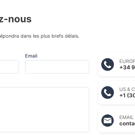
z-nous
épondra dans les plus brefs délais.
Email
EURO
+34 9
US & 
+1 (3
EMAIL
conta