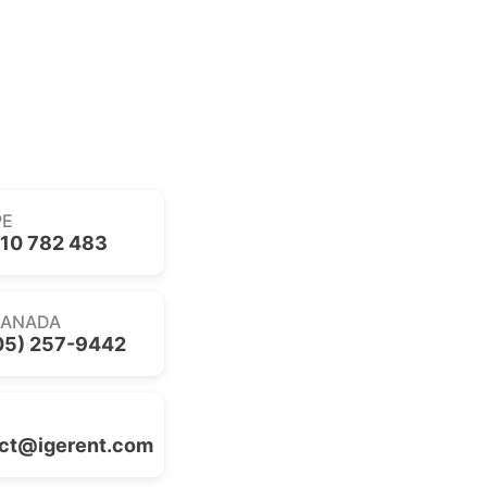
PE
10 782 483
CANADA
05) 257-9442
ct@igerent.com