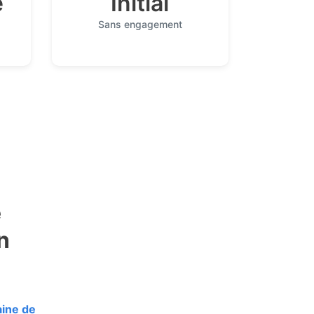
e
Initial
Sans engagement
e
n
aine de