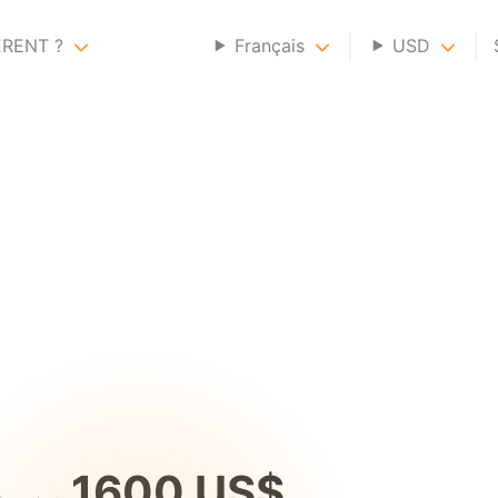
ERENT ?
Français
USD
1600 US$