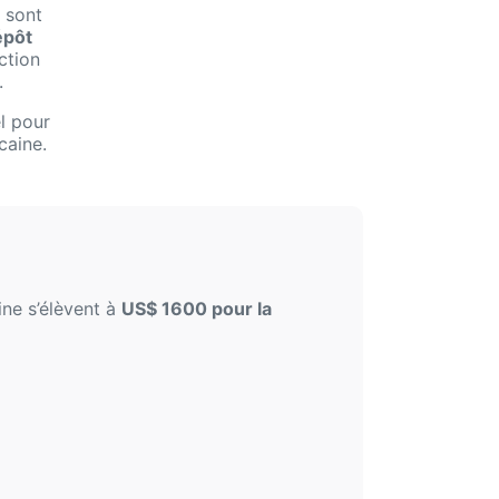
 sont
épôt
ction
.
l pour
caine.
ne s’élèvent à
US$ 1600 pour la