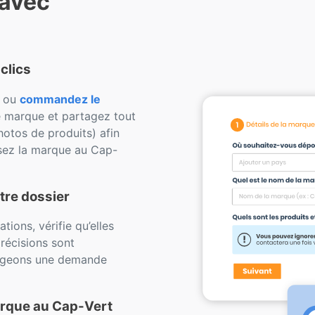
 avec
clics
s ou
commandez le
e marque et partagez tout
hotos de produits) afin
sez la marque au Cap-
tre dossier
ions, vérifie qu’elles
récisions sont
édigeons une demande
arque au Cap-Vert