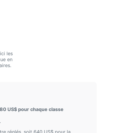
ci les
que en
aires.
80 US$ pour chaque classe
.
tre réglés, soit 640 US$ pour la