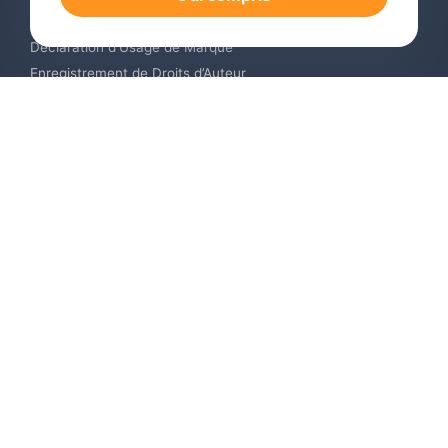
Surveillance de Marques en Ligne
Déclaration d’Usage de Marque
Enregistrement de Droits d’Auteur
Enregistrement des Dessins et Modèles Industriels
Contactez-nous
Europe +34 910 782 483
US & Canada +1 (305) 257-9442
Email contact@igerent.com
Payez en toute sécurité