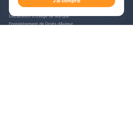
J'ai compris
Renouvellement de Marque en Ligne
Surveillance de Marques en Ligne
Déclaration d’Usage de Marque
Enregistrement de Droits d’Auteur
Enregistrement des Dessins et Modèles Industriels
Contactez-nous
Europe +34 910 782 483
US & Canada +1 (305) 257-9442
Email contact@igerent.com
Payez en toute sécurité