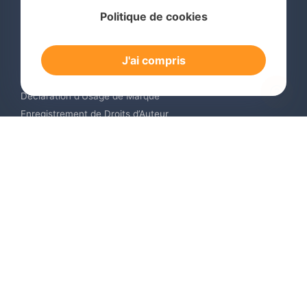
Services
Politique de cookies
Recherche de Marque International
Dépôt de Marque International
J'ai compris
Renouvellement de Marque en Ligne
Surveillance de Marques en Ligne
Déclaration d’Usage de Marque
Enregistrement de Droits d’Auteur
Enregistrement des Dessins et Modèles Industriels
Contactez-nous
Europe +34 910 782 483
US & Canada +1 (305) 257-9442
Email contact@igerent.com