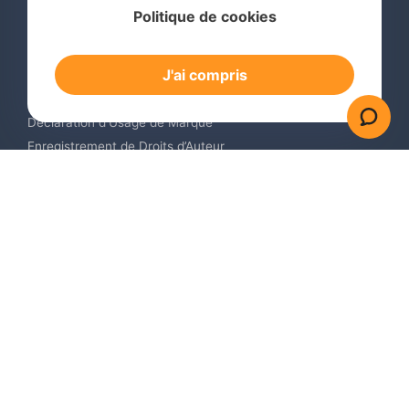
Politique de cookies
Recherche de Marque International
Dépôt de Marque International
J'ai compris
Renouvellement de Marque en Ligne
Surveillance de Marques en Ligne
Déclaration d’Usage de Marque
Enregistrement de Droits d’Auteur
Enregistrement des Dessins et Modèles Industriels
Contactez-nous
Europe +34 910 782 483
US & Canada +1 (305) 257-9442
Email contact@igerent.com