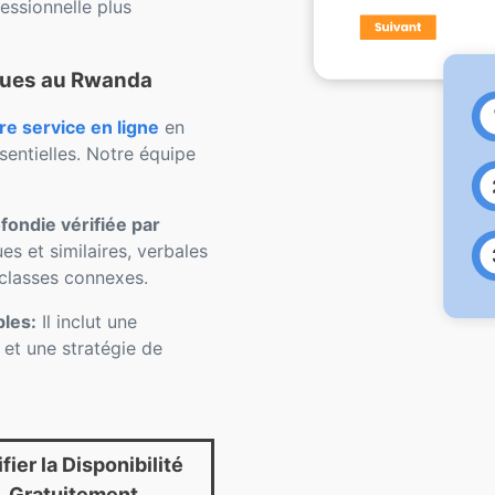
ssionnelle plus
ques au Rwanda
 service en ligne
en
sentielles. Notre équipe
ondie vérifiée par
s et similaires, verbales
 classes connexes.
bles:
Il inclut une
e et une stratégie de
fier la Disponibilité
Gratuitement