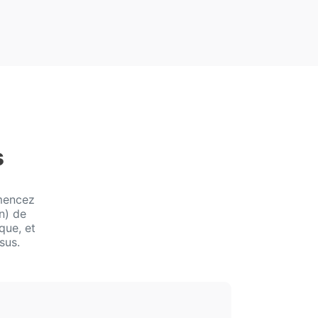
s
mencez
n) de
que, et
sus.