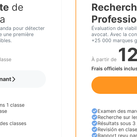
te
de
Recherch
a
Professio
Rwanda pour détecter
Évaluation de viabi
re une première
avocat. Avec la con
ibles.
+25 000 marques g
1
lasse
À partir de
Frais officiels inclu
nant
ns 1 classe
ase
Examen des marqu
Recherche sur le
des classes
Résultats sous 3
Revisión en clas
Rapport revu par