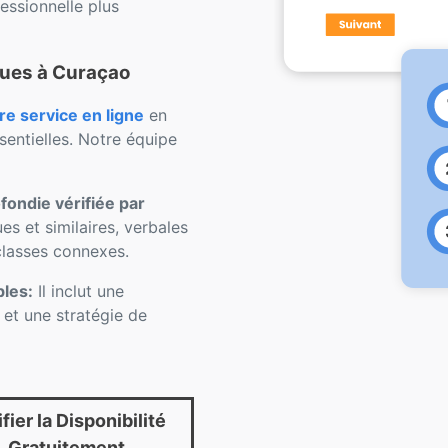
ssionnelle plus
ques à Curaçao
 service en ligne
en
sentielles. Notre équipe
ondie vérifiée par
s et similaires, verbales
 classes connexes.
bles:
Il inclut une
e et une stratégie de
fier la Disponibilité
Gratuitement