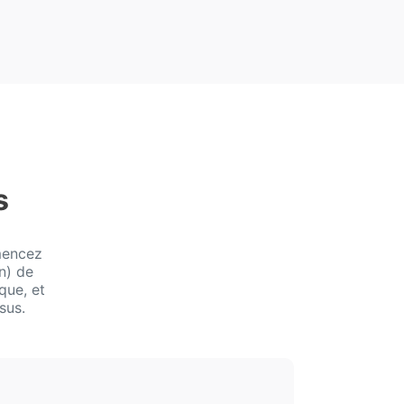
s
mencez
n) de
que, et
sus.