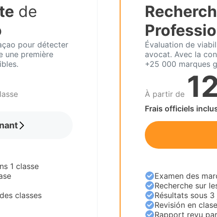
te
de
Recherch
o
Professio
raçao pour détecter
Évaluation de viabi
re une première
avocat. Avec la con
ibles.
+25 000 marques g
1
lasse
À partir de
Frais officiels inclu
nant
ns 1 classe
ase
Examen des marqu
Recherche sur le
des classes
Résultats sous 3
Revisión en clas
Rapport revu par