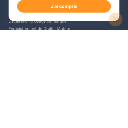
J'ai compris
Renouvellement de Marque en Ligne
Surveillance de Marques en Ligne
Déclaration d’Usage de Marque
Enregistrement de Droits d’Auteur
Enregistrement des Dessins et Modèles Industriels
Contactez-nous
Europe +34 910 782 483
US & Canada +1 (305) 257-9442
Email contact@igerent.com