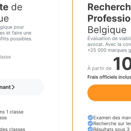
te
de
Recherch
ue
Professio
elgique pour
Belgique
s et faire une
Évaluation de viabi
lits possibles.
avocat. Avec la con
+25 000 marques g
1
lasse
À partir de
Frais officiels inclu
nant
ns 1 classe
ase
Examen des marqu
Recherche sur le
des classes
Résultats sous 3