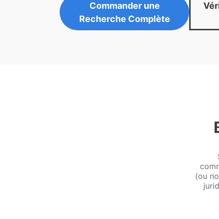
Commander une
Véri
Recherche Complète
comm
(ou no
juri