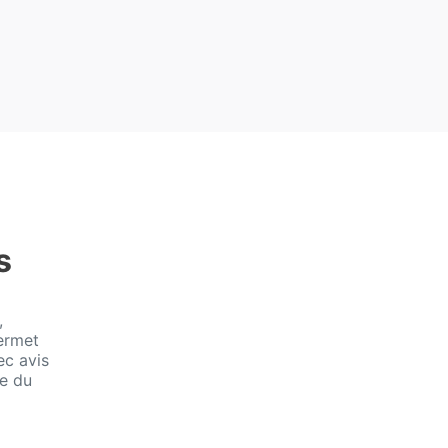
s
,
ermet
ec avis
e du