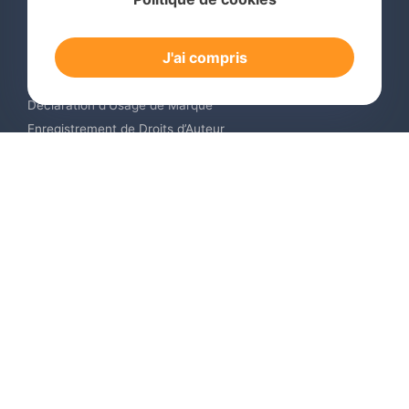
Recherche de Marque International
Dépôt de Marque International
J'ai compris
Renouvellement de Marque en Ligne
Surveillance de Marques en Ligne
Déclaration d’Usage de Marque
Enregistrement de Droits d’Auteur
Enregistrement des Dessins et Modèles Industriels
Contactez-nous
Europe +34 910 782 483
US & Canada +1 (305) 257-9442
Email contact@igerent.com