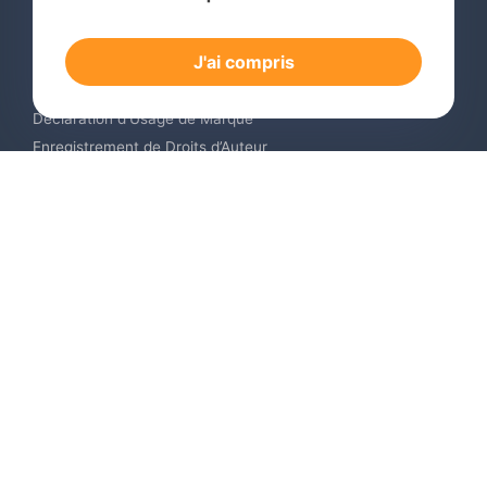
Recherche de Marque International
Dépôt de Marque International
J'ai compris
Renouvellement de Marque en Ligne
Surveillance de Marques en Ligne
Déclaration d’Usage de Marque
Enregistrement de Droits d’Auteur
Enregistrement des Dessins et Modèles Industriels
Contactez-nous
Europe +34 910 782 483
US & Canada +1 (305) 257-9442
Email contact@igerent.com