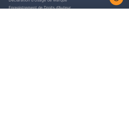
Déclaration d’Usage de Marque
Enregistrement de Droits d’Auteur
Enregistrement des Dessins et Modèles Industriels
Contactez-nous
Europe +34 910 782 483
US & Canada +1 (305) 257-9442
Email contact@igerent.com
Payez en toute sécurité