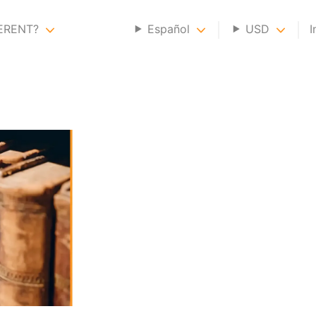
GERENT?
Español
USD
I