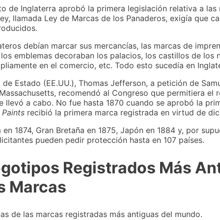
o de Inglaterra aprobó la primera legislación relativa a las
a ley, llamada Ley de Marcas de los Panaderos, exigía que 
roducidos.
lateros debían marcar sus mercancías, las marcas de imprent
, los emblemas decoraban los palacios, los castillos de los 
mpliamente en el comercio, etc. Todo esto sucedía en Inglate
io de Estado (EE.UU.), Thomas Jefferson, a petición de Samu
 Massachusetts, recomendó al Congreso que permitiera el r
e llevó a cabo. No fue hasta 1870 cuando se aprobó la pri
l Paints
recibió la primera marca registrada en virtud de dic
en 1874, Gran Bretaña en 1875, Japón en 1884 y, por supue
licitantes pueden pedir protección hasta en 107 países.
gotipos Registrados Más Ant
as Marcas
as de las marcas registradas más antiguas del mundo.