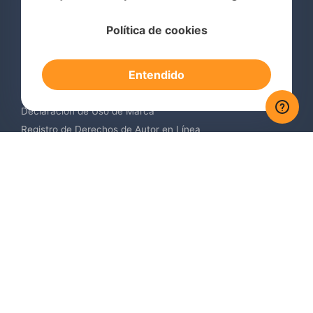
Servicios
Política de cookies
Consulta de Marcas Registradas
Registro de Marcas en el Extranjero
Entendido
Renovación de Marca Registrada
Servicios de Vigilancia de Marcas
Declaración de Uso de Marca
Registro de Derechos de Autor en Línea
Registro de Diseños Industriales
Contáctenos
Europa +34 910 782 483
US & Canada +1 (305) 257-9442
Email contact@igerent.com