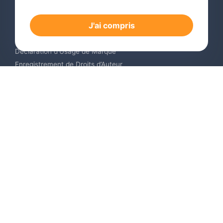
Dépôt de Marque International
J'ai compris
Renouvellement de Marque en Ligne
Surveillance de Marques en Ligne
Déclaration d’Usage de Marque
Enregistrement de Droits d’Auteur
Enregistrement des Dessins et Modèles Industriels
Contactez-nous
Europe +34 910 782 483
US & Canada +1 (305) 257-9442
Email contact@igerent.com