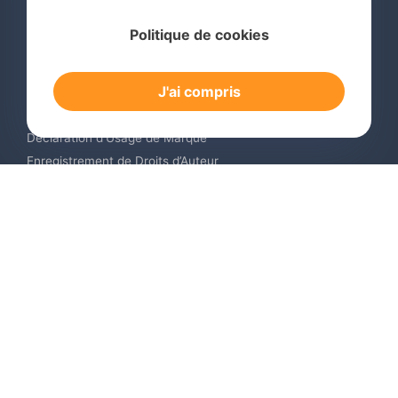
Services
Politique de cookies
Recherche de Marque International
Dépôt de Marque International
J'ai compris
Renouvellement de Marque en Ligne
Surveillance de Marques en Ligne
Déclaration d’Usage de Marque
Enregistrement de Droits d’Auteur
Enregistrement des Dessins et Modèles Industriels
Contactez-nous
Europe +34 910 782 483
US & Canada +1 (305) 257-9442
Email contact@igerent.com