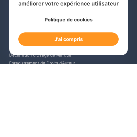
améliorer votre expérience utilisateur
Services
Politique de cookies
Recherche de Marque International
Dépôt de Marque International
J'ai compris
Renouvellement de Marque en Ligne
Surveillance de Marques en Ligne
Déclaration d’Usage de Marque
Enregistrement de Droits d’Auteur
Enregistrement des Dessins et Modèles Industriels
Contactez-nous
Europe +34 910 782 483
US & Canada +1 (305) 257-9442
Email contact@igerent.com