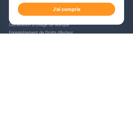
Dépôt de Marque International
J'ai compris
Renouvellement de Marque en Ligne
Surveillance de Marques en Ligne
Déclaration d’Usage de Marque
Enregistrement de Droits d’Auteur
Enregistrement des Dessins et Modèles Industriels
Contactez-nous
Europe +34 910 782 483
US & Canada +1 (305) 257-9442
Email contact@igerent.com