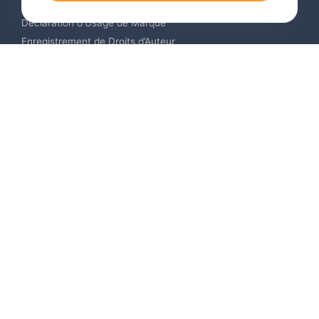
Surveillance de Marques en Ligne
Déclaration d’Usage de Marque
Enregistrement de Droits d’Auteur
Enregistrement des Dessins et Modèles Industriels
Contactez-nous
Europe +34 910 782 483
US & Canada +1 (305) 257-9442
Email contact@igerent.com
Payez en toute sécurité