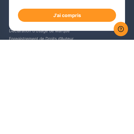
Dépôt de Marque International
J'ai compris
Renouvellement de Marque en Ligne
Surveillance de Marques en Ligne
Déclaration d’Usage de Marque
Enregistrement de Droits d’Auteur
Enregistrement des Dessins et Modèles Industriels
Contactez-nous
Europe +34 910 782 483
US & Canada +1 (305) 257-9442
Email contact@igerent.com