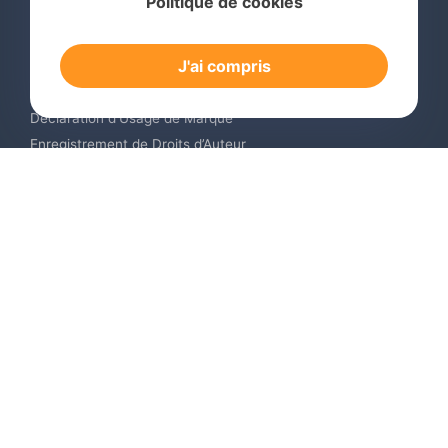
Politique de cookies
Recherche de Marque International
Dépôt de Marque International
J'ai compris
Renouvellement de Marque en Ligne
Surveillance de Marques en Ligne
Déclaration d’Usage de Marque
Enregistrement de Droits d’Auteur
Enregistrement des Dessins et Modèles Industriels
Contactez-nous
Europe +34 910 782 483
US & Canada +1 (305) 257-9442
Email contact@igerent.com