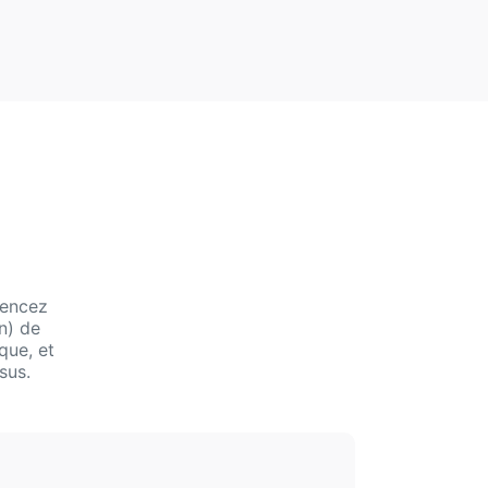
mencez
n) de
que, et
sus.