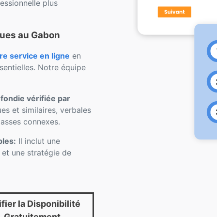
ssionnelle plus
ques au Gabon
 service en ligne
en
sentielles. Notre équipe
ondie vérifiée par
s et similaires, verbales
classes connexes.
bles:
Il inclut une
e et une stratégie de
fier la Disponibilité
Gratuitement