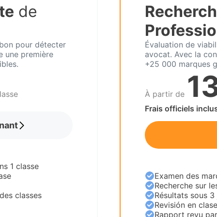
te
de
Recherch
Professio
abon pour détecter
Évaluation de viabi
re une première
avocat. Avec la con
ibles.
+25 000 marques g
1
lasse
À partir de
Frais officiels inclu
nant
ns 1 classe
ase
Examen des marqu
Recherche sur le
des classes
Résultats sous 3
Revisión en clas
Rapport revu par