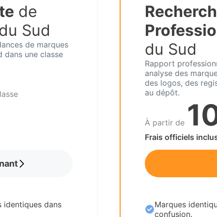
te
de
Recherch
 du Sud
Professio
ndances de marques
du Sud
d dans une classe
Rapport profession
analyse des marques
des logos, des regis
au dépôt.
lasse
1
À partir de
Frais officiels inclu
nant
s identiques dans
Marques identiqu
confusion.