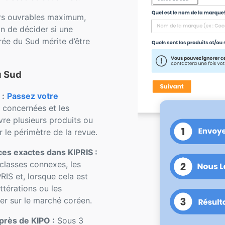
rs ouvrables maximum,
n de décider si une
ée du Sud mérite d’être
u Sud
 :
Passez votre
 concernées et les
re plusieurs produits ou
 le périmètre de la revue.
es exactes dans KIPRIS :
 classes connexes, les
RIS et, lorsque cela est
ittérations ou les
er sur le marché coréen.
près de KIPO :
Sous 3