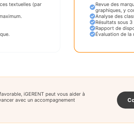
es textuelles (par
Revue des marqu
graphiques, y co
s maximum.
Analyse des clas
Résultats sous 3
Rapport de dispon
sque.
Évaluation de la r
favorable, iGERENT peut vous aider à
Co
 avancer avec un accompagnement