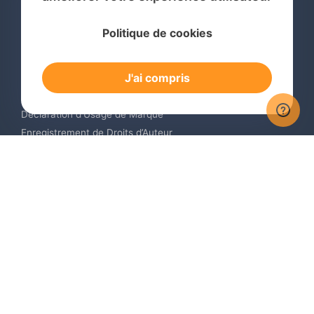
Services
Politique de cookies
Recherche de Marque International
Dépôt de Marque International
J'ai compris
Renouvellement de Marque en Ligne
Surveillance de Marques en Ligne
Déclaration d’Usage de Marque
Enregistrement de Droits d’Auteur
Enregistrement des Dessins et Modèles Industriels
Contactez-nous
Europe +34 910 782 483
US & Canada +1 (305) 257-9442
Email contact@igerent.com