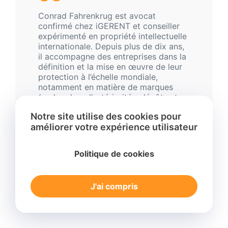
Conrad Fahrenkrug est avocat
confirmé chez iGERENT et conseiller
expérimenté en propriété intellectuelle
internationale. Depuis plus de dix ans,
il accompagne des entreprises dans la
définition et la mise en œuvre de leur
protection à l’échelle mondiale,
notamment en matière de marques
(recherches d’antériorités, dépôts et
suivi des procédures), défense des
Notre site utilise des cookies pour
droits, licences, brevets, dessins et
améliorer votre expérience utilisateur
modèles, droit d’auteur, questions
réglementaires, ainsi que dans la
résolution de litiges liés aux noms de
Politique de cookies
domaine.
J'ai compris