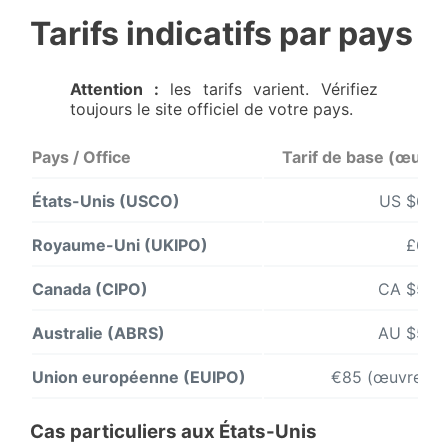
Tarifs indicatifs par pays
Attention :
les tarifs varient. Vérifiez
toujours le site officiel de votre pays.
Pays / Office
Tarif de base (œuvre
États-Unis (USCO)
US $65 (
Royaume-Uni (UKIPO)
£62 (
Canada (CIPO)
CA $50 (
Australie (ABRS)
AU $50 (
Union européenne (EUIPO)
€85 (œuvres lit
Cas particuliers aux États-Unis