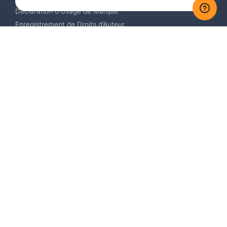
Déclaration d’Usage de Marque
Enregistrement de Droits d’Auteur
Enregistrement des Dessins et Modèles Industriels
Contactez-nous
Europe +34 910 782 483
US & Canada +1 (305) 257-9442
Email contact@igerent.com
Payez en toute sécurité