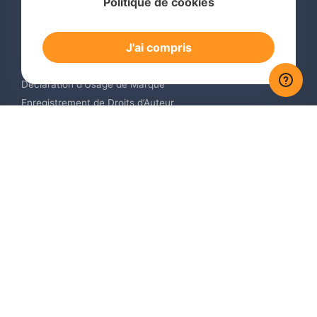
Politique de cookies
Recherche de Marque International
Dépôt de Marque International
J'ai compris
Renouvellement de Marque en Ligne
Surveillance de Marques en Ligne
Déclaration d’Usage de Marque
Enregistrement de Droits d’Auteur
Enregistrement des Dessins et Modèles Industriels
Contactez-nous
Europe +34 910 782 483
US & Canada +1 (305) 257-9442
Email contact@igerent.com