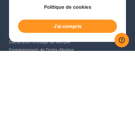
Services
Politique de cookies
Recherche de Marque International
Dépôt de Marque International
J'ai compris
Renouvellement de Marque en Ligne
Surveillance de Marques en Ligne
Déclaration d’Usage de Marque
Enregistrement de Droits d’Auteur
Enregistrement des Dessins et Modèles Industriels
Contactez-nous
Europe +34 910 782 483
US & Canada +1 (305) 257-9442
Email contact@igerent.com