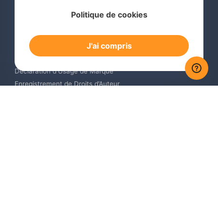
Services
Politique de cookies
Recherche de Marque International
Dépôt de Marque International
J'ai compris
Renouvellement de Marque en Ligne
Surveillance de Marques en Ligne
Déclaration d’Usage de Marque
Enregistrement de Droits d’Auteur
Enregistrement des Dessins et Modèles Industriels
Contactez-nous
Europe +34 910 782 483
US & Canada +1 (305) 257-9442
Email contact@igerent.com