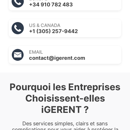
+34 910 782 483
US & CANADA
+1 (305) 257-9442
EMAIL
contact@igerent.com
Pourquoi les Entreprises
Choisissent-elles
iGERENT ?
Des services simples, clairs et sans
complications pour vous aider à protéger la