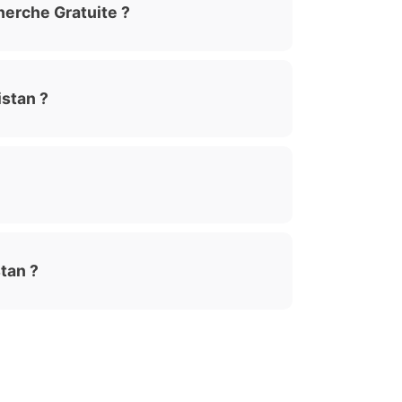
herche Gratuite ?
istan ?
tan ?