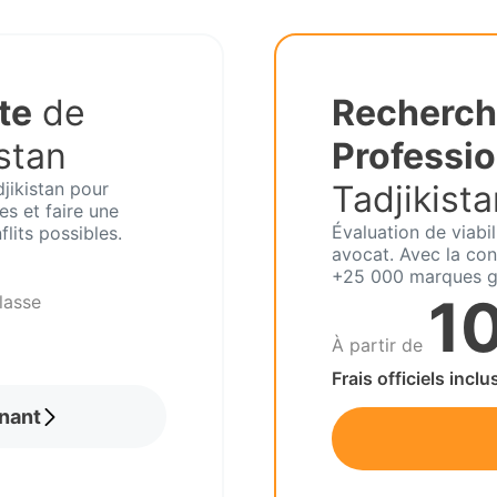
te
de
Recherch
stan
Professio
djikistan pour
Tadjikista
s et faire une
Évaluation de viabil
lits possibles.
avocat. Avec la con
+25 000 marques g
1
lasse
À partir de
Frais officiels inclu
nant