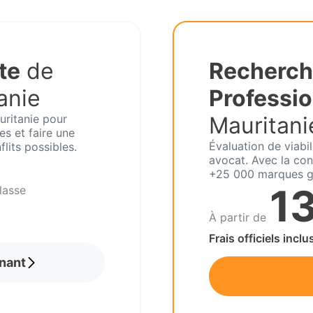
te
de
Recherch
anie
Professio
uritanie pour
Mauritani
s et faire une
Évaluation de viabi
lits possibles.
avocat. Avec la con
+25 000 marques g
1
lasse
À partir de
Frais officiels inclu
nant