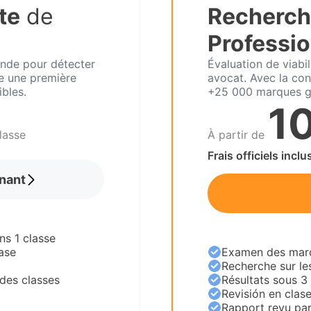
te
de
Recherch
e
Professio
lande pour détecter
Évaluation de viabil
re une première
avocat. Avec la con
ibles.
+25 000 marques g
1
lasse
À partir de
Frais officiels inclu
nant
ns 1 classe
ase
Examen des marqu
Recherche sur le
des classes
Résultats sous 3
Revisión en clas
Rapport revu par