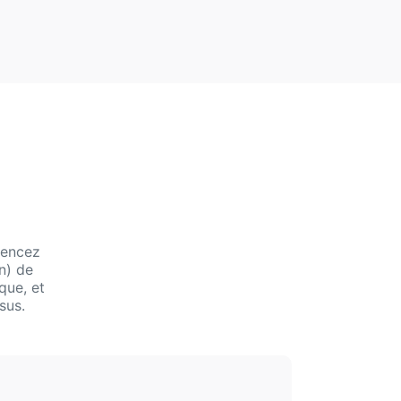
mencez
n) de
que, et
sus.