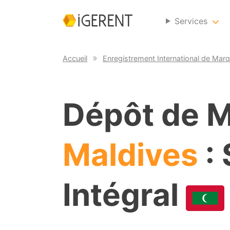
Services
Accueil
Enregistrement International de Mar
Dépôt de 
Maldives
: 
Intégral