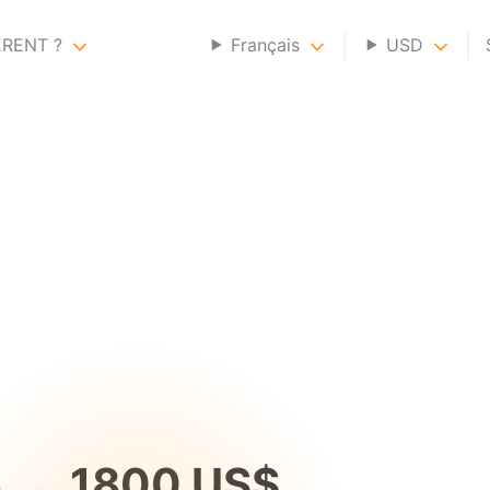
ERENT ?
Français
USD
1800 US$