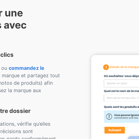
r une
s avec
clics
s ou
commandez le
e marque et partagez tout
hotos de produits) afin
sez la marque aux
tre dossier
ions, vérifie qu’elles
récisions sont
e en garde conformément