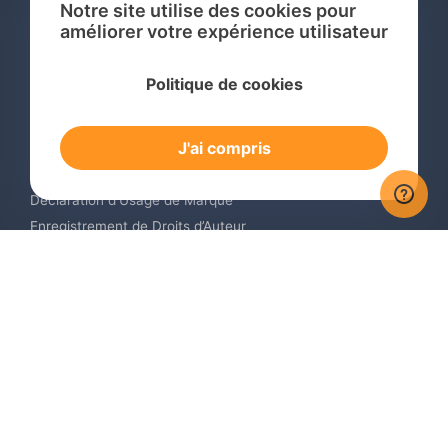
Notre site utilise des cookies pour
améliorer votre expérience utilisateur
Services
Politique de cookies
Recherche de Marque International
Dépôt de Marque International
J'ai compris
Renouvellement de Marque en Ligne
Surveillance de Marques en Ligne
Déclaration d’Usage de Marque
Enregistrement de Droits d’Auteur
Enregistrement des Dessins et Modèles Industriels
Contactez-nous
Europe +34 910 782 483
US & Canada +1 (305) 257-9442
Email contact@igerent.com