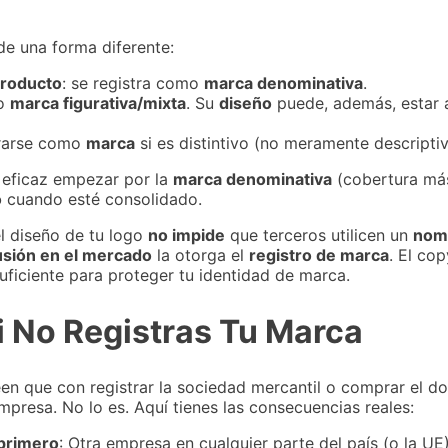
e una forma diferente:
roducto
: se registra como
marca denominativa
.
mo
marca figurativa/mixta
. Su
diseño
puede, además, estar
trarse como
marca
si es distintivo (no meramente descriptiv
 eficaz empezar por la
marca denominativa
(cobertura más
o
cuando esté consolidado.
l diseño de tu logo
no impide
que terceros utilicen un
nom
usión en el mercado
la otorga el
registro de marca
. El cop
suficiente para proteger tu identidad de marca.
i No Registras Tu Marca
 que con registrar la sociedad mercantil o comprar el dom
mpresa. No lo es. Aquí tienes las consecuencias reales:
 primero
: Otra empresa en cualquier parte del país (o la U