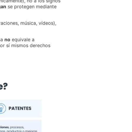
icamente), no a los signos
gan
se protegen mediante
raciones, música, vídeos),
sa
no
equivale a
 por sí mismos derechos