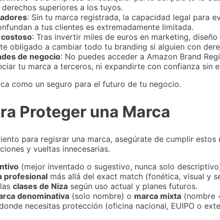
erechos superiores a los tuyos.
tadores
: Sin tu marca registrada, la capacidad legal para 
onfundan a tus clientes es extremadamente limitada.
 costoso
: Tras invertir miles de euros en marketing, diseñ
e obligado a cambiar todo tu branding si alguien con derec
ades de negocio
: No puedes acceder a Amazon Brand Regis
nciar tu marca a terceros, ni expandirte con confianza sin el
rca como un seguro para el futuro de tu negocio.
ara Proteger una Marca
miento para regisrar una marca, asegúrate de cumplir estos r
ciones y vueltas innecesarias.
ntivo
(mejor inventado o sugestivo, nunca solo descriptivo
 profesional
más allá del exact match (fonética, visual y se
 las
clases de Niza
según uso actual y planes futuros.
rca denominativa
(solo nombre) o
marca mixta
(nombre +
donde necesitas protección (oficina nacional, EUIPO o ext