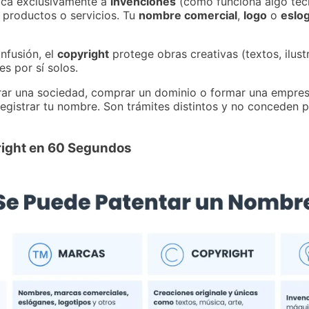
lica exclusivamente a
invenciones
(cómo funciona algo técn
productos o servicios. Tu
nombre comercial
,
logo
o
eslo
nfusión, el
copyright
protege obras creativas (textos, ilust
s por sí solos.
strar una sociedad, comprar un dominio o formar una empre
registrar tu nombre. Son trámites distintos y no conceden
right en 60 Segundos