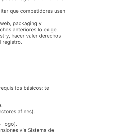
evitar que competidores usen
o web, packaging y
hos anteriores lo exige.
try, hacer valer derechos
 registro.
equisitos básicos: te
).
ctores afines).
 logo).
ensiones vía Sistema de