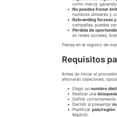
como marca, ganando d
No puedes frenar imi
nombres similares y c
Rebranding forzoso y
campañas, puedes vert
Pérdida de oportunid
en redes sociales, lice
Piensa en el registro de ma
Requisitos p
Antes de iniciar el procedi
ahorrarán objeciones, oposi
Elegir un
nombre disti
Realizar una
búsqueda
Definir correctamente
Decidir si presentar
ma
Planificar
país/región
Madrid).