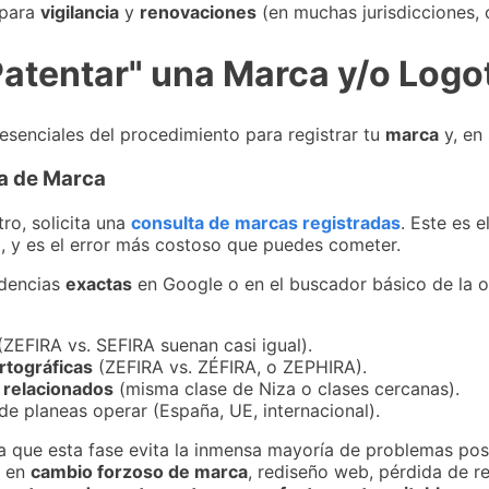
 para
vigilancia
y
renovaciones
(en muchas jurisdicciones, 
Patentar" una Marca y/o Logo
esenciales del procedimiento para registrar tu
marca
y, en
da de Marca
tro, solicita una
consulta de marcas registradas
. Este es 
, y es el error más costoso que puedes cometer.
idencias
exactas
en Google o en el buscador básico de la o
ZEFIRA vs. SEFIRA suenan casi igual).
rtográficas
(ZEFIRA vs. ZÉFIRA, o ZEPHIRA).
 relacionados
(misma clase de Niza o clases cercanas).
e planeas operar (España, UE, internacional).
 que esta fase evita la inmensa mayoría de problemas post
r en
cambio forzoso de marca
, rediseño web, pérdida de r