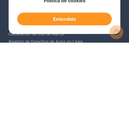
Política de cookies
Consulta de Marcas Registradas
Registro de Marcas en el Extranjero
Entendido
Renovación de Marca Registrada
Servicios de Vigilancia de Marcas
Declaración de Uso de Marca
Registro de Derechos de Autor en Línea
Registro de Diseños Industriales
Contáctenos
Europa +34 910 782 483
US & Canada +1 (305) 257-9442
Email contact@igerent.com