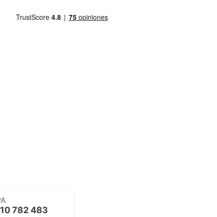
PA
10 782 483