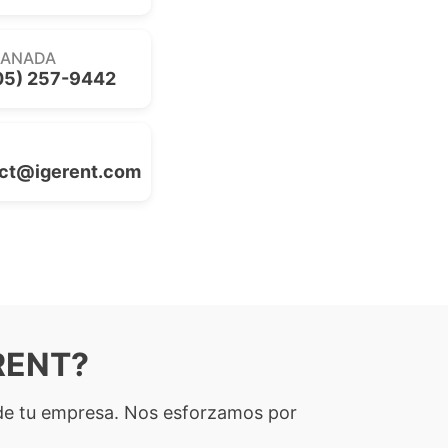
CANADA
05) 257-9442
ct@igerent.com
ERENT?
l de tu empresa. Nos esforzamos por