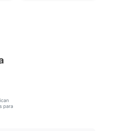
a
ican
s para