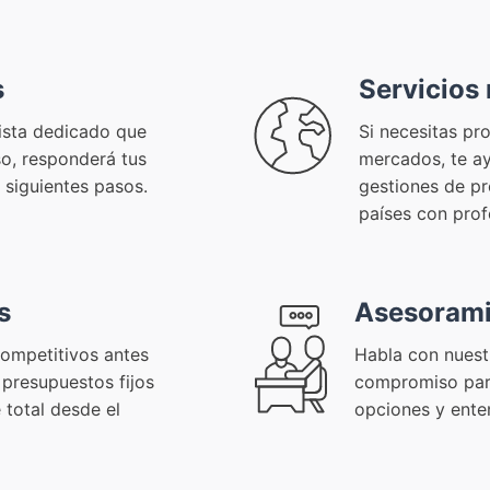
s
Servicios
lista dedicado que
Si necesitas pr
so, responderá tus
mercados, te a
 siguientes pasos.
gestiones de pr
países con prof
s
Asesorami
competitivos antes
Habla con nuest
 presupuestos fijos
compromiso para
 total desde el
opciones y ente