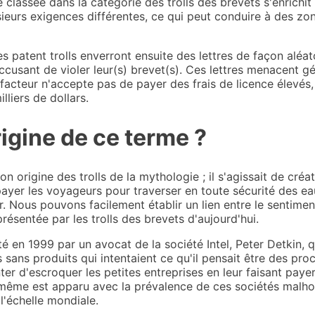
 classée dans la catégorie des trolls des brevets s'enrichit
ieurs exigences différentes, ce qui peut conduire à des zon
 patent trolls enverront ensuite des lettres de façon aléato
 accusant de violer leur(s) brevet(s). Ces lettres menacent 
efacteur n'accepte pas de payer des frais de licence élevés
lliers de dollars.
rigine de ce terme ?
son origine des trolls de la mythologie ; il s'agissait de cré
 payer les voyageurs pour traverser en toute sécurité des 
r. Nous pouvons facilement établir un lien entre le sentime
résentée par les trolls des brevets d'aujourd'hui.
té en 1999 par un avocat de la société Intel, Peter Detkin, q
s sans produits qui intentaient ce qu'il pensait être des p
ter d'escroquer les petites entreprises en leur faisant paye
même est apparu avec la prévalence de ces sociétés malhon
l'échelle mondiale.