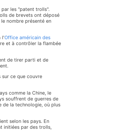
ar les "patent trolls".
trolls de brevets ont déposé
s le nombre présenté en
 l'
Office américain des
e et à contrôler la flambée
t de tirer parti et de
ent.
s sur ce que couvre
pays comme la Chine, le
ys souffrent de guerres de
 de la technologie, où plus
ient selon les pays. En
 initiées par des trolls,