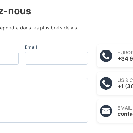
z-nous
épondra dans les plus brefs délais.
Email
EURO
+34 9
US & 
+1 (3
EMAIL
conta