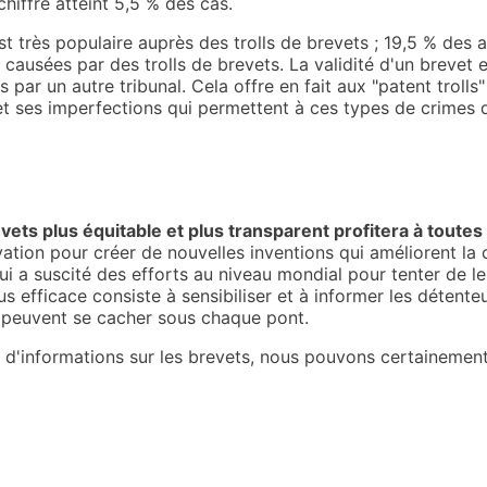
hiffre atteint 5,5 % des cas.
t très populaire auprès des trolls de brevets ; 19,5 % des a
et causées par des trolls de brevets. La validité d'un brevet
es par un autre tribunal. Cela offre en fait aux "patent trolls
t ses imperfections qui permettent à ces types de crimes d
ets plus équitable et plus transparent profitera à toute
vation pour créer de nouvelles inventions qui améliorent la c
a suscité des efforts au niveau mondial pour tenter de le c
us efficace consiste à sensibiliser et à informer les détent
 peuvent se cacher sous chaque pont.
 d'informations sur les brevets, nous pouvons certainemen