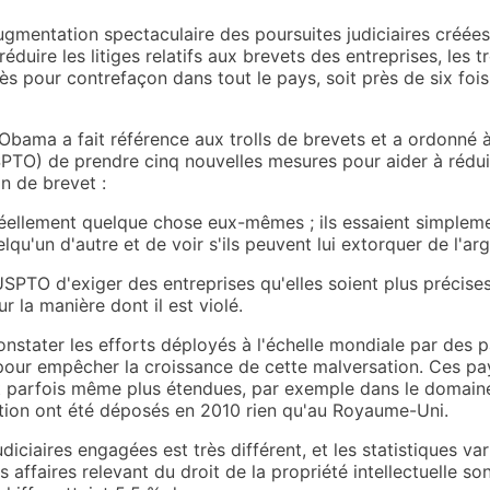
mentation spectaculaire des poursuites judiciaires créées p
réduire les litiges relatifs aux brevets des entreprises, les 
s pour contrefaçon dans tout le pays, soit près de six foi
 Obama a fait référence aux trolls de brevets et a ordonné à
TO) de prendre cinq nouvelles mesures pour aider à réduir
n de brevet :
réellement quelque chose eux-mêmes ; ils essaient simplemen
lqu'un d'autre et de voir s'ils peuvent lui extorquer de l'arg
USPTO d'exiger des entreprises qu'elles soient plus précise
r la manière dont il est violé.
stater les efforts déployés à l'échelle mondiale par des 
pour empêcher la croissance de cette malversation. Ces pa
t parfois même plus étendues, par exemple dans le domaine
tion ont été déposés en 2010 rien qu'au Royaume-Uni.
ciaires engagées est très différent, et les statistiques var
ffaires relevant du droit de la propriété intellectuelle sont