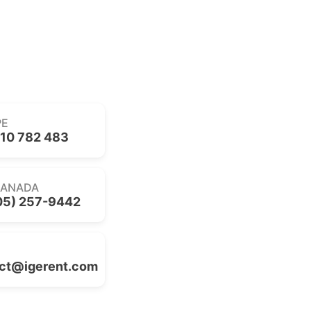
PE
10 782 483
CANADA
05) 257-9442
ct@igerent.com