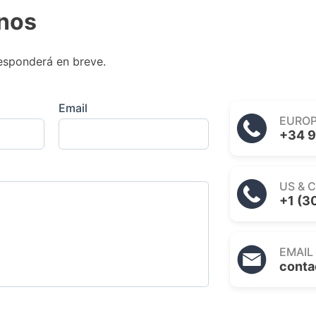
nos
esponderá en breve.
Email
EURO
+34 9
US & 
+1 (3
EMAIL
conta