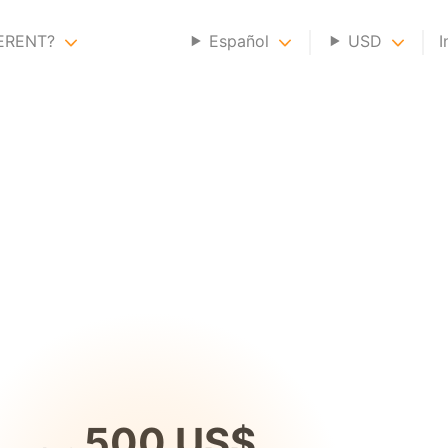
GERENT?
Español
USD
I
500 US$