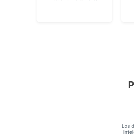
P
Los d
Inte