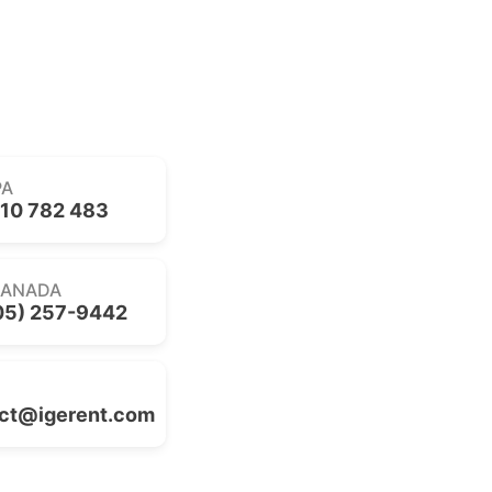
PA
10 782 483
CANADA
05) 257-9442
ct@igerent.com