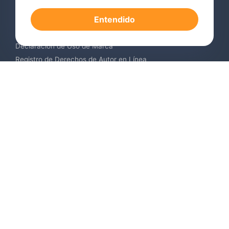
Registro de Marcas en el Extranjero
Entendido
Renovación de Marca Registrada
Servicios de Vigilancia de Marcas
Declaración de Uso de Marca
Registro de Derechos de Autor en Línea
Registro de Diseños Industriales
Contáctenos
Europa +34 910 782 483
US & Canada +1 (305) 257-9442
Email contact@igerent.com