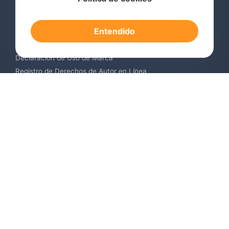
Consulta de Marcas Registradas
Registro de Marcas en el Extranjero
Entendido
Renovación de Marca Registrada
Servicios de Vigilancia de Marcas
Declaración de Uso de Marca
Registro de Derechos de Autor en Línea
Registro de Diseños Industriales
Contáctenos
Europa +34 910 782 483
US & Canada +1 (305) 257-9442
Email contact@igerent.com