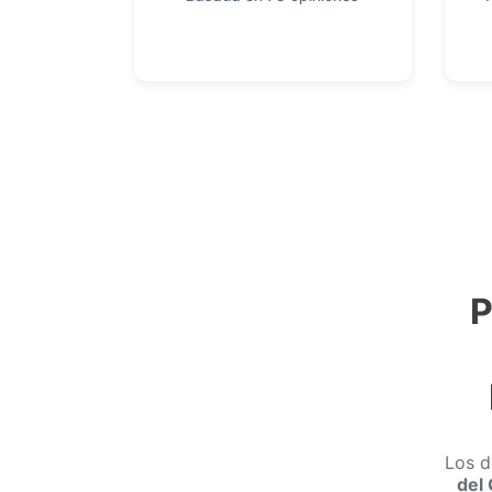
P
Los d
del