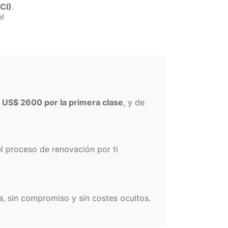
CI)
.
el
e
US$ 2600 por la primera clase
, y de
l proceso de renovación por ti
a, sin compromiso y sin costes ocultos.