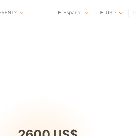
GERENT?
Español
USD
I
2600 US$