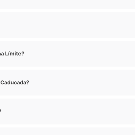
ha Límite?
a Caducada?
?