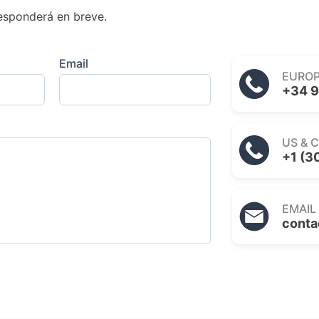
esponderá en breve.
Email
EURO
+34 9
US & 
+1 (3
EMAIL
conta