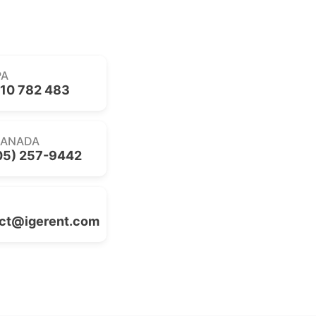
PA
10 782 483
CANADA
05) 257-9442
ct@igerent.com