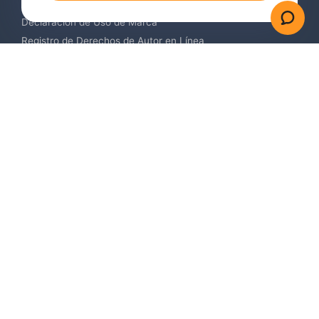
Servicios de Vigilancia de Marcas
Declaración de Uso de Marca
Registro de Derechos de Autor en Línea
Registro de Diseños Industriales
Contáctenos
Europa +34 910 782 483
US & Canada +1 (305) 257-9442
Email contact@igerent.com
Pagos seguros