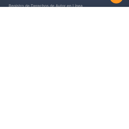
Registro de Derechos de Autor en Línea
Registro de Diseños Industriales
Contáctenos
Europa +34 910 782 483
US & Canada +1 (305) 257-9442
Email contact@igerent.com
Pagos seguros