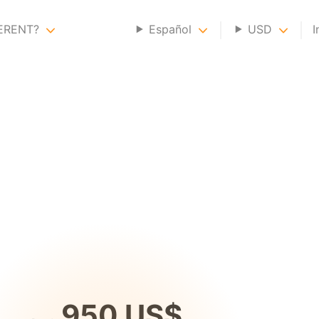
GERENT?
Español
USD
I
950 US$