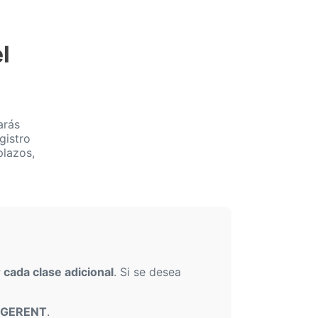
l
arás
gistro
plazos,
cada clase adicional
. Si se desea
 iGERENT
.