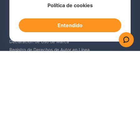
Política de cookies
Consulta de Marcas Registradas
Registro de Marcas en el Extranjero
Entendido
Renovación de Marca Registrada
Servicios de Vigilancia de Marcas
Declaración de Uso de Marca
Registro de Derechos de Autor en Línea
Registro de Diseños Industriales
Contáctenos
Europa +34 910 782 483
US & Canada +1 (305) 257-9442
Email contact@igerent.com